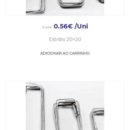
0.56
€
/Uni
0.63
€
Estribo 20×20
ADICIONAR AO CARRINHO