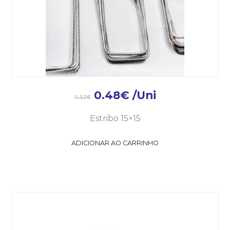
0.48
€
/Uni
0.53
€
Estribo 15×15
ADICIONAR AO CARRINHO