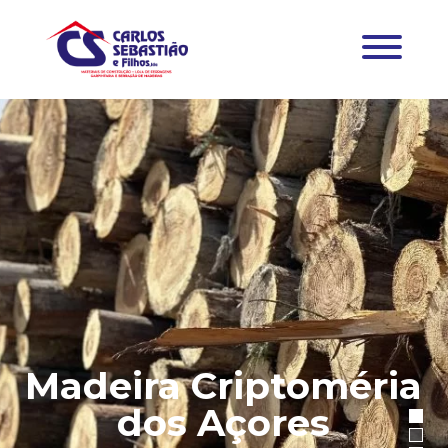
Madeira Criptoméria
dos Açores