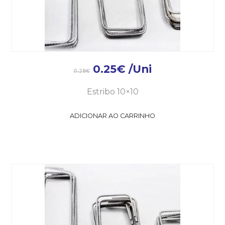
0.25
€
/Uni
0.28
€
Estribo 10×10
ADICIONAR AO CARRINHO