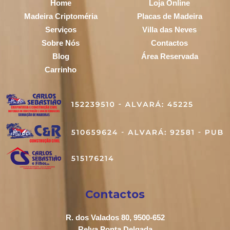
Home
Loja Online
Madeira Criptoméria
Placas de Madeira
Serviços
Villa das Neves
Sobre Nós
Contactos
Blog
Área Reservada
Carrinho
Contactos
R. dos Valados 80, 9500-652
Relva Ponta Delgada