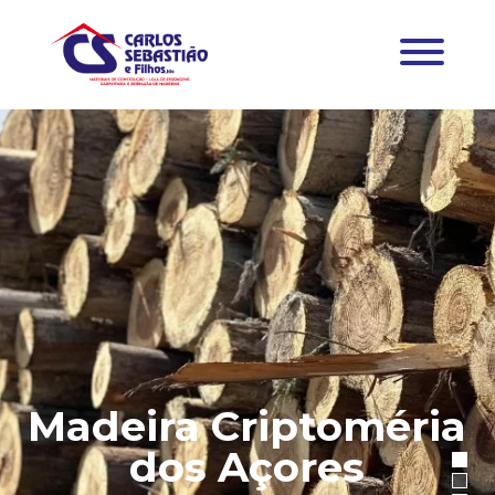
Madeira Criptoméria
dos Açores