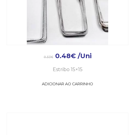
0.48
€
/Uni
0.53
€
Estribo 15×15
ADICIONAR AO CARRINHO