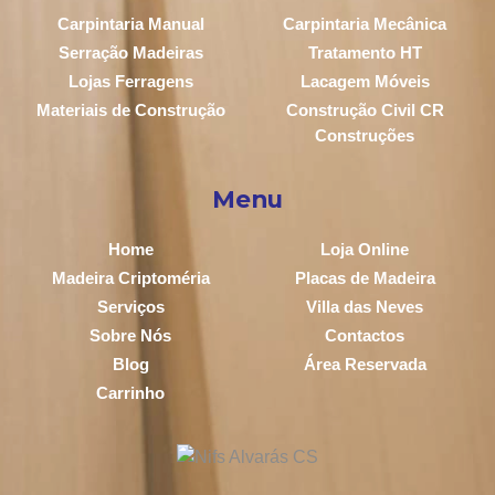
Carpintaria Manual
Carpintaria Mecânica
Serração Madeiras
Tratamento HT
Lojas Ferragens
Lacagem Móveis
Materiais de Construção
Construção Civil CR
Construções
Menu
Home
Loja Online
Madeira Criptoméria
Placas de Madeira
Serviços
Villa das Neves
Sobre Nós
Contactos
Blog
Área Reservada
Carrinho