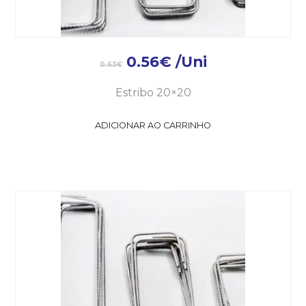
0.56
€
/Uni
0.63
€
Estribo 20×20
ADICIONAR AO CARRINHO