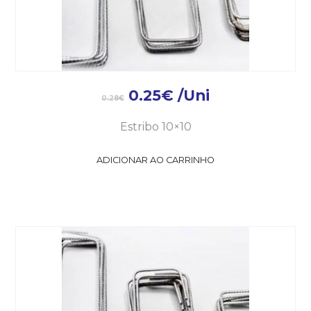
0.25
€
/Uni
0.28
€
Estribo 10×10
ADICIONAR AO CARRINHO