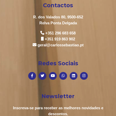
Contactos
R. dos Valados 80, 9500-652
Relva Ponta Delgada
+351 296 683 658
+351 919 863 902
geral@carlossebastiao.pt
Redes Sociais
Newsletter
Inscreva-se para receber as melhores novidades e
descontos.