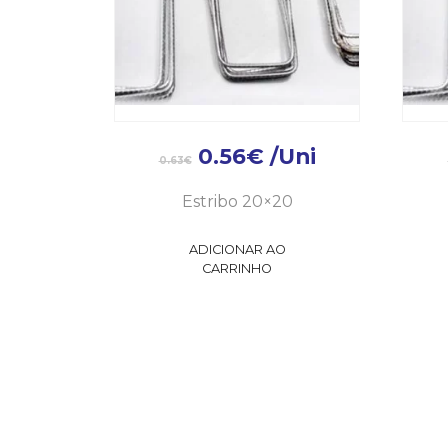
0.56
€
/Uni
0.63
€
Estribo 20×20
ADICIONAR AO
CARRINHO