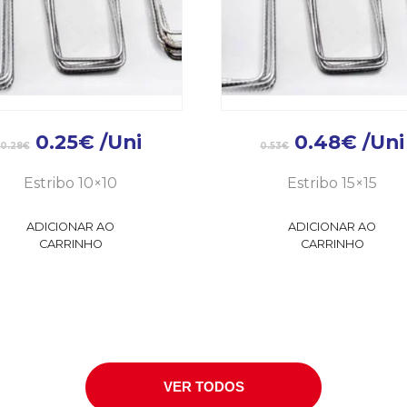
0.25
€
/Uni
0.48
€
/Uni
0.28
€
0.53
€
Estribo 10×10
Estribo 15×15
ADICIONAR AO
ADICIONAR AO
CARRINHO
CARRINHO
VER TODOS