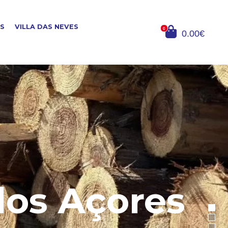
OS
VILLA DAS NEVES
0
0.00€
dos Açores