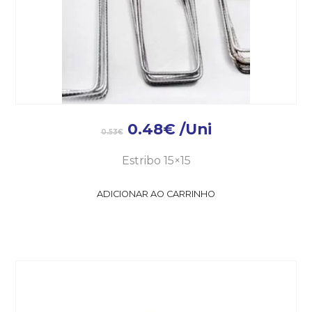
0.48
€
/Uni
0.53
€
Estribo 15×15
ADICIONAR AO CARRINHO