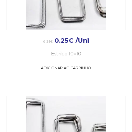
0.25
€
/Uni
0.28
€
Estribo 10×10
ADICIONAR AO CARRINHO