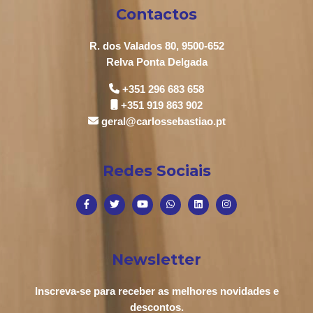
Contactos
R. dos Valados 80, 9500-652
Relva Ponta Delgada
+351 296 683 658
+351 919 863 902
geral@carlossebastiao.pt
Redes Sociais
Newsletter
Inscreva-se para receber as melhores novidades e
descontos.