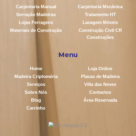
Carpintaria Manual
Carpintaria Mecânica
Serração Madeiras
Tratamento HT
Lojas Ferragens
Lacagem Móveis
Materiais de Construção
Construção Civil CR
Construções
Menu
Home
Loja Online
Madeira Criptoméria
Placas de Madeira
Serviços
Villa das Neves
Sobre Nós
Contactos
Blog
Área Reservada
Carrinho