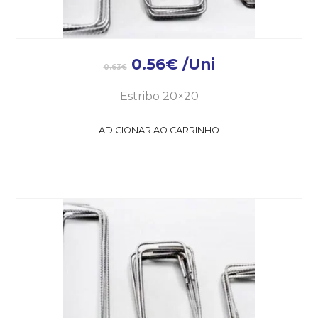
0.56
€
/Uni
0.63
€
Estribo 20×20
ADICIONAR AO CARRINHO