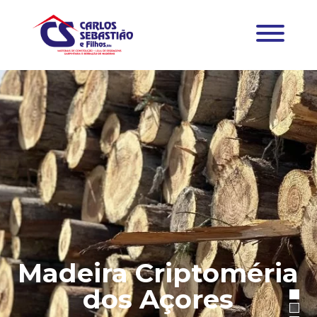
Madeira Criptoméria
dos Açores