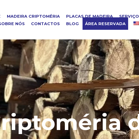
E
MADEIRA CRIPTOMÉRIA
PLACAS DE MADEIRA
SERVIÇ
SOBRE NÓS
CONTACTOS
BLOG
ÁREA RESERVADA
riptoméria 