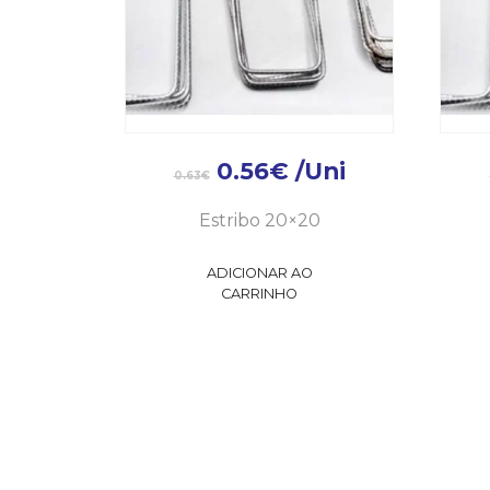
0.56
€
/Uni
0.63
€
Estribo 20×20
ADICIONAR AO
CARRINHO