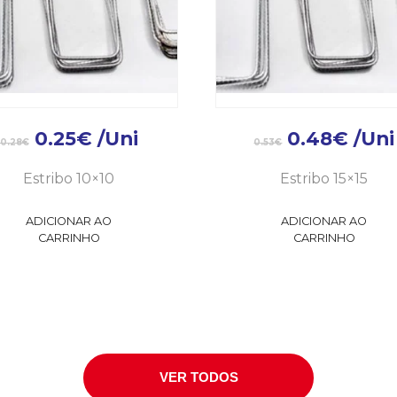
0.25
€
/Uni
0.48
€
/Uni
0.28
€
0.53
€
Estribo 10×10
Estribo 15×15
ADICIONAR AO
ADICIONAR AO
CARRINHO
CARRINHO
VER TODOS