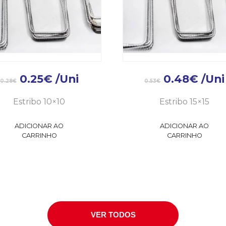
0.25
€
/Uni
0.48
€
/Uni
0.28
€
0.53
€
Estribo 10×10
Estribo 15×15
ADICIONAR AO
ADICIONAR AO
CARRINHO
CARRINHO
VER TODOS