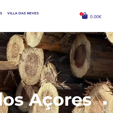
OS
VILLA DAS NEVES
0
0.00€
dos Açores