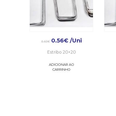
0.56
€
/Uni
0.63
€
Estribo 20×20
ADICIONAR AO
CARRINHO