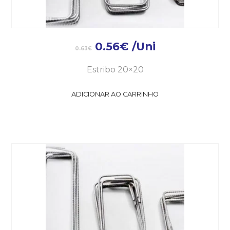
0.56
€
/Uni
0.63
€
Estribo 20×20
ADICIONAR AO CARRINHO