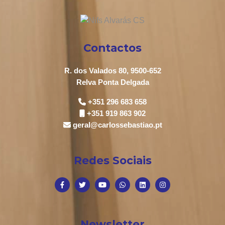
Contactos
R. dos Valados 80, 9500-652
Relva Ponta Delgada
+351 296 683 658
+351 919 863 902
geral@carlossebastiao.pt
Redes Sociais
Newsletter