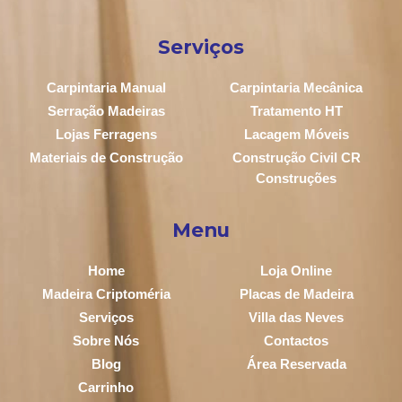
Serviços
Carpintaria Manual
Carpintaria Mecânica
Serração Madeiras
Tratamento HT
Lojas Ferragens
Lacagem Móveis
Materiais de Construção
Construção Civil CR
Construções
Menu
Home
Loja Online
Madeira Criptoméria
Placas de Madeira
Serviços
Villa das Neves
Sobre Nós
Contactos
Blog
Área Reservada
Carrinho