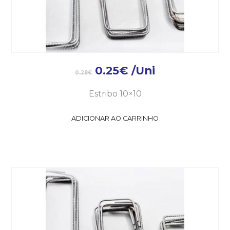
0.25
€
/Uni
0.28
€
Estribo 10×10
ADICIONAR AO CARRINHO