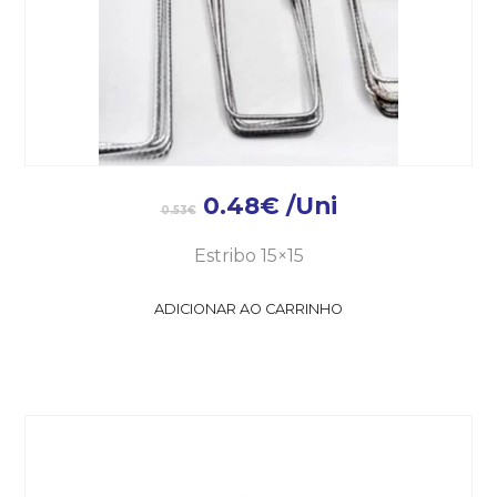
0.48
€
/Uni
0.53
€
Estribo 15×15
ADICIONAR AO CARRINHO