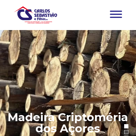
Madeira Criptoméria
dos Açores