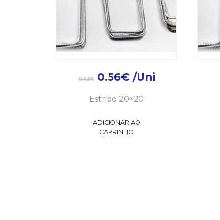
0.56
€
/Uni
0.63
€
Estribo 20×20
ADICIONAR AO
CARRINHO