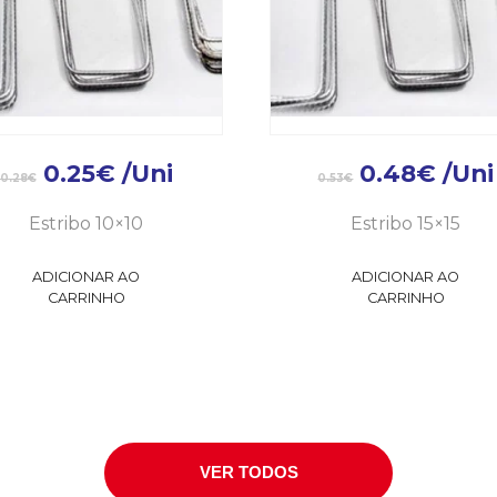
0.25
€
/Uni
0.48
€
/Uni
0.28
€
0.53
€
Estribo 10×10
Estribo 15×15
ADICIONAR AO
ADICIONAR AO
CARRINHO
CARRINHO
VER TODOS