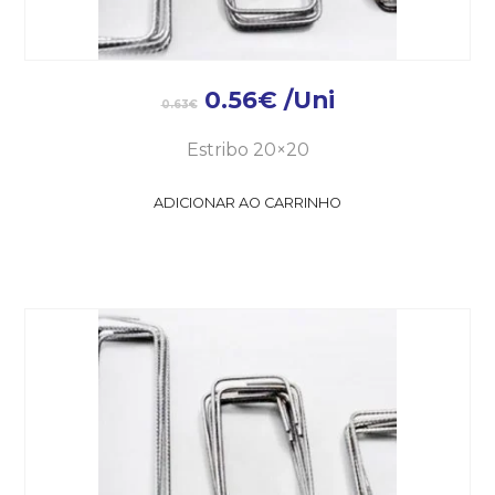
0.56
€
/Uni
0.63
€
Estribo 20×20
ADICIONAR AO CARRINHO