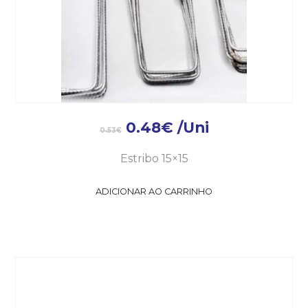
0.48
€
/Uni
0.53
€
Estribo 15×15
ADICIONAR AO CARRINHO