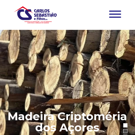
Madeira Criptoméria
dos Açores