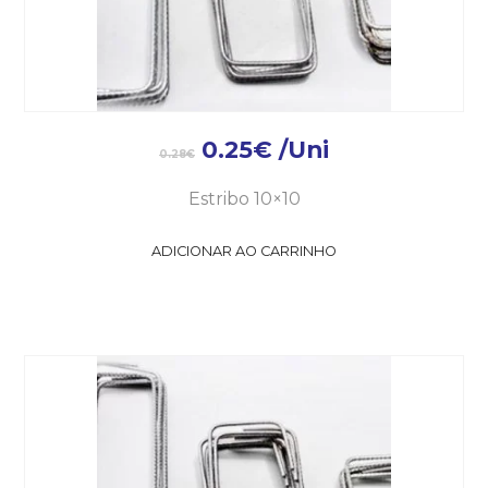
0.25
€
/Uni
0.28
€
Estribo 10×10
ADICIONAR AO CARRINHO