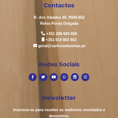
Contactos
R. dos Valados 80, 9500-652
Relva Ponta Delgada
+351 296 683 658
+351 919 863 902
geral@carlossebastiao.pt
Redes Sociais
Newsletter
Inscreva-se para receber as melhores novidades e
descontos.