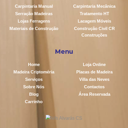
Carpintaria Manual
Carpintaria Mecânica
Serração Madeiras
Tratamento HT
Lojas Ferragens
Lacagem Móveis
Materiais de Construção
Construção Civil CR
Construções
Menu
Home
Loja Online
Madeira Criptoméria
Placas de Madeira
Serviços
Villa das Neves
Sobre Nós
Contactos
Blog
Área Reservada
Carrinho