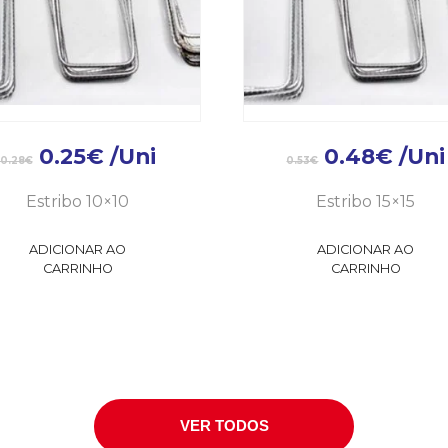
0.25
€
/Uni
0.48
€
/Uni
0.28
€
0.53
€
Estribo 10×10
Estribo 15×15
ADICIONAR AO
ADICIONAR AO
CARRINHO
CARRINHO
VER TODOS