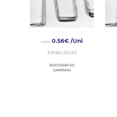
0.56
€
/Uni
0.63
€
Estribo 20×20
ADICIONAR AO
CARRINHO