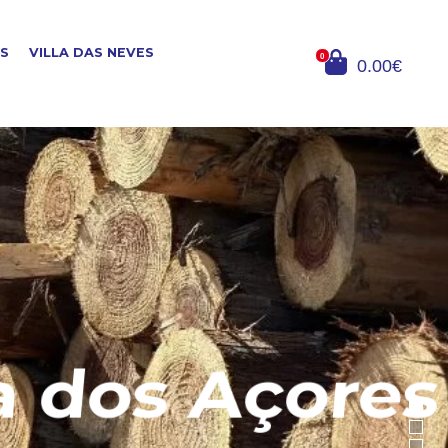
OS
VILLA DAS NEVES
0
0.00€
dos Açores