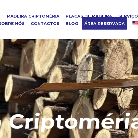
E
MADEIRA CRIPTOMÉRIA
PLACAS DE MADEIRA
SERVIÇ
SOBRE NÓS
CONTACTOS
BLOG
ÁREA RESERVADA
riptoméria 