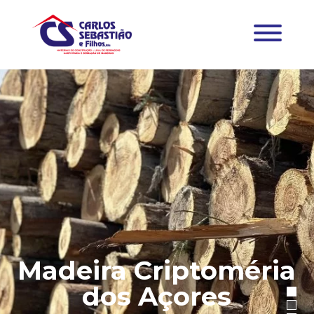
Madeira Criptoméria
dos Açores