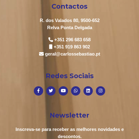
Contactos
R. dos Valados 80, 9500-652
Relva Ponta Delgada
+351 296 683 658
+351 919 863 902
geral@carlossebastiao.pt
Redes Sociais
Newsletter
Inscreva-se para receber as melhores novidades e
descontos.