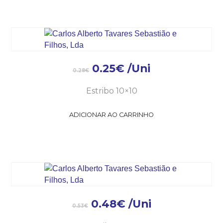
0.25
€
/Uni
0.28
€
Estribo 10×10
ADICIONAR AO CARRINHO
0.48
€
/Uni
0.53
€