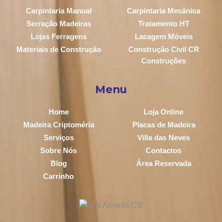
Carpintaria Manual
Carpintaria Mecânica
Serração Madeiras
Tratamento HT
Lojas Ferragens
Lacagem Móveis
Materiais de Construção
Construção Civil CR
Construções
Menu
Home
Loja Online
Madeira Criptoméria
Placas de Madeira
Serviços
Villa das Neves
Sobre Nós
Contactos
Blog
Área Reservada
Carrinho