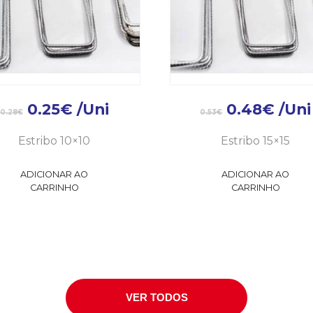
0.25
€
/Uni
0.48
€
/Uni
0.28
€
0.53
€
Estribo 10×10
Estribo 15×15
ADICIONAR AO
ADICIONAR AO
CARRINHO
CARRINHO
VER TODOS