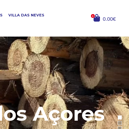
OS
VILLA DAS NEVES
0
0.00€
dos Açores