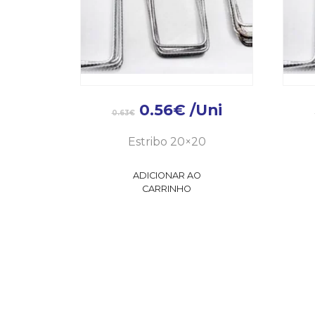
0.56
€
/Uni
0.63
€
Estribo 20×20
ADICIONAR AO
CARRINHO