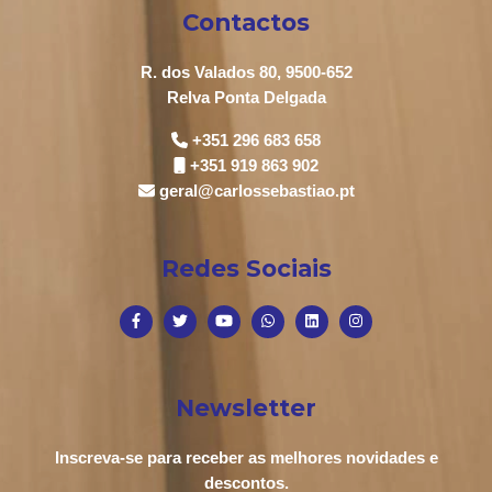
Contactos
R. dos Valados 80, 9500-652
Relva Ponta Delgada
+351 296 683 658
+351 919 863 902
geral@carlossebastiao.pt
Redes Sociais
Newsletter
Inscreva-se para receber as melhores novidades e
descontos.