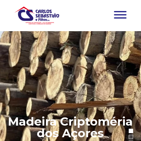
Madeira Criptoméria
dos Açores