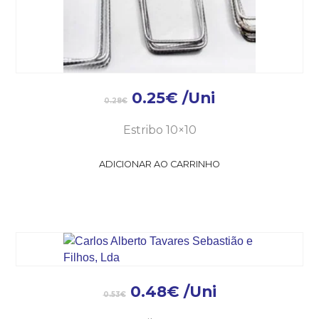
0.25
€
/Uni
0.28
€
Estribo 10×10
ADICIONAR AO CARRINHO
0.48
€
/Uni
0.53
€