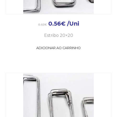
0.56
€
/Uni
0.63
€
Estribo 20×20
ADICIONAR AO CARRINHO