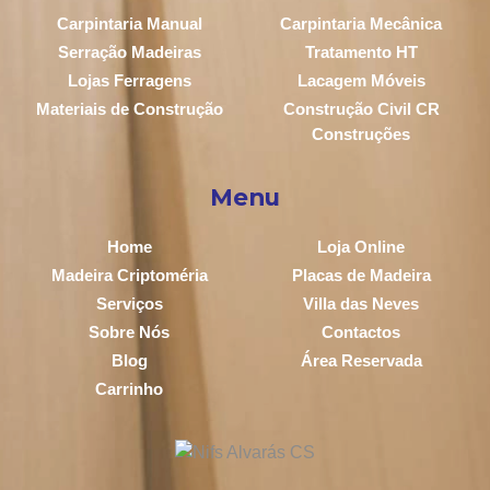
Carpintaria Manual
Carpintaria Mecânica
Serração Madeiras
Tratamento HT
Lojas Ferragens
Lacagem Móveis
Materiais de Construção
Construção Civil CR
Construções
Menu
Home
Loja Online
Madeira Criptoméria
Placas de Madeira
Serviços
Villa das Neves
Sobre Nós
Contactos
Blog
Área Reservada
Carrinho