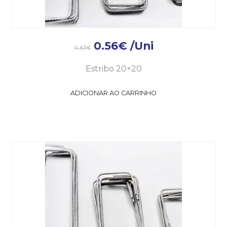
0.56
€
/Uni
0.63
€
Estribo 20×20
ADICIONAR AO CARRINHO