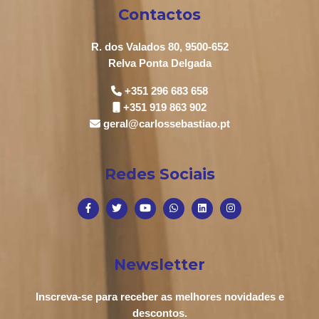
Contactos
R. dos Valados 80, 9500-652
Relva Ponta Delgada
+351 296 683 658
+351 919 863 902
geral@carlossebastiao.pt
Redes Sociais
Newsletter
Inscreva-se para receber as melhores novidades e
descontos.