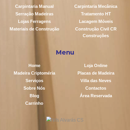
Carpintaria Manual
Carpintaria Mecânica
Serração Madeiras
Tratamento HT
Lojas Ferragens
Lacagem Móveis
Materiais de Construção
Construção Civil CR
Construções
Menu
Home
Loja Online
Madeira Criptoméria
Placas de Madeira
Serviços
Villa das Neves
Sobre Nós
Contactos
Blog
Área Reservada
Carrinho