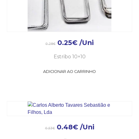
0.25
€
/Uni
0.28
€
Estribo 10×10
ADICIONAR AO CARRINHO
0.48
€
/Uni
0.53
€