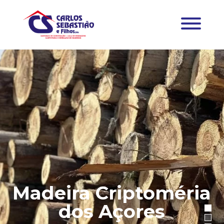
Madeira Criptoméria
dos Açores