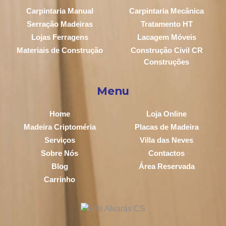
Carpintaria Manual
Carpintaria Mecânica
Serração Madeiras
Tratamento HT
Lojas Ferragens
Lacagem Móveis
Materiais de Construção
Construção Civil CR
Construções
Menu
Home
Loja Online
Madeira Criptoméria
Placas de Madeira
Serviços
Villa das Neves
Sobre Nós
Contactos
Blog
Área Reservada
Carrinho