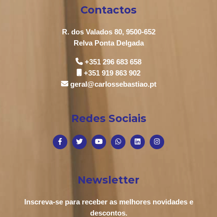
Contactos
R. dos Valados 80, 9500-652
Relva Ponta Delgada
+351 296 683 658
+351 919 863 902
geral@carlossebastiao.pt
Redes Sociais
Newsletter
Inscreva-se para receber as melhores novidades e
descontos.