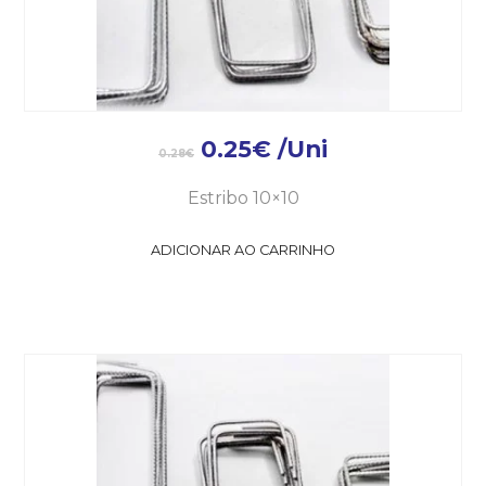
0.25
€
/Uni
0.28
€
Estribo 10×10
ADICIONAR AO CARRINHO