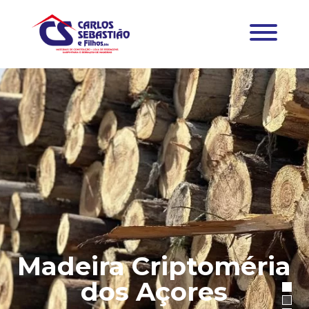
Madeira Criptoméria
dos Açores