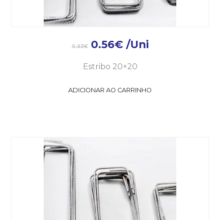
0.56
€
/Uni
0.63
€
Estribo 20×20
ADICIONAR AO CARRINHO