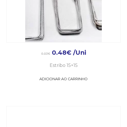
0.48
€
/Uni
0.53
€
Estribo 15×15
ADICIONAR AO CARRINHO