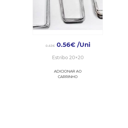
0.56
€
/Uni
0.63
€
Estribo 20×20
ADICIONAR AO
CARRINHO