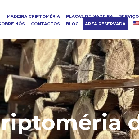
E
MADEIRA CRIPTOMÉRIA
PLACAS DE MADEIRA
SERVIÇ
SOBRE NÓS
CONTACTOS
BLOG
ÁREA RESERVADA
riptoméria 