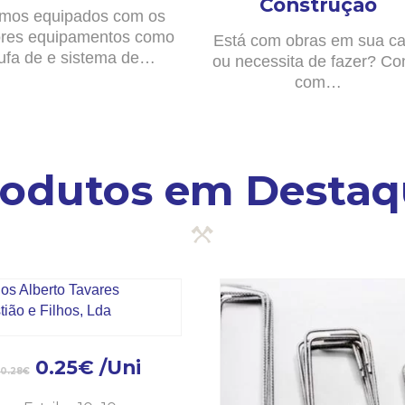
Construção
mos equipados com os
res equipamentos como
Está com obras em sua c
ufa de e sistema de…
ou necessita de fazer? Co
com…
rodutos em Destaq
0.25
€
/Uni
0.28
€