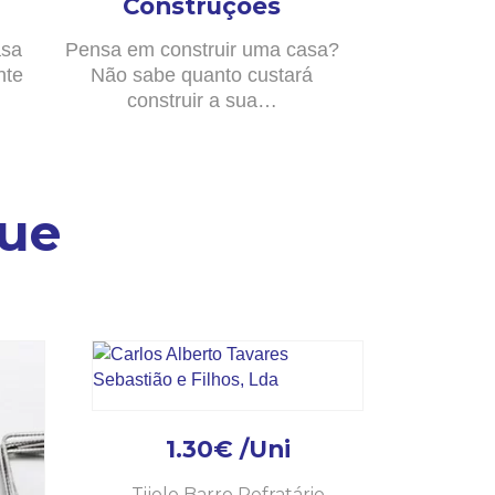
Construções
asa
Pensa em construir uma casa?
nte
Não sabe quanto custará
construir a sua…
ue
1.30
€
/Uni
Tijolo Barro Refratário