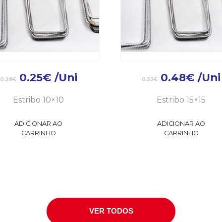
0.25
€
/Uni
0.48
€
/Uni
0.28
€
0.53
€
Estribo 10×10
Estribo 15×15
ADICIONAR AO
ADICIONAR AO
CARRINHO
CARRINHO
VER TODOS