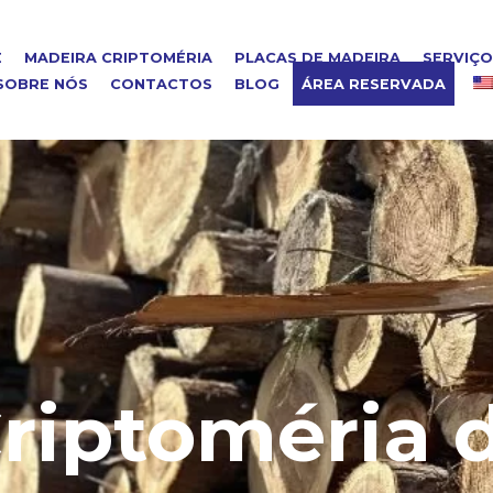
E
MADEIRA CRIPTOMÉRIA
PLACAS DE MADEIRA
SERVIÇ
SOBRE NÓS
CONTACTOS
BLOG
ÁREA RESERVADA
riptoméria 