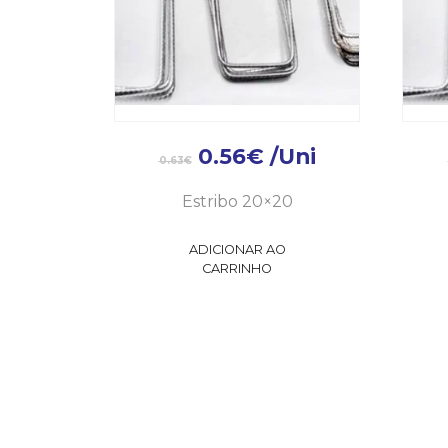
0.56
€
/Uni
0.63
€
Estribo 20×20
ADICIONAR AO
CARRINHO