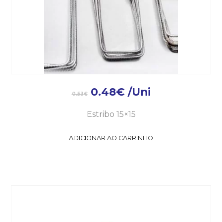
0.48
€
/Uni
0.53
€
Estribo 15×15
ADICIONAR AO CARRINHO