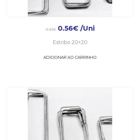
0.56
€
/Uni
0.63
€
Estribo 20×20
ADICIONAR AO CARRINHO