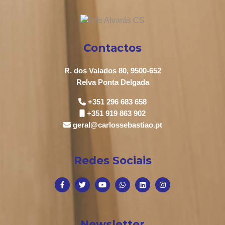
Contactos
R. dos Valados 80, 9500-652
Relva Ponta Delgada
+351 296 683 658
+351 919 863 902
geral@carlossebastiao.pt
Redes Sociais
Newsletter