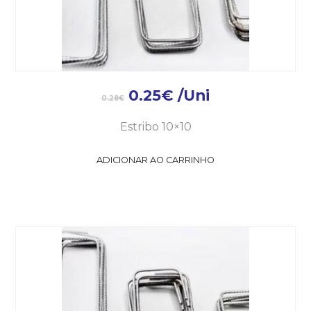
0.25
€
/Uni
0.28
€
Estribo 10×10
ADICIONAR AO CARRINHO