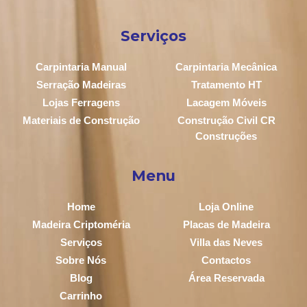
Serviços
Carpintaria Manual
Carpintaria Mecânica
Serração Madeiras
Tratamento HT
Lojas Ferragens
Lacagem Móveis
Materiais de Construção
Construção Civil CR
Construções
Menu
Home
Loja Online
Madeira Criptoméria
Placas de Madeira
Serviços
Villa das Neves
Sobre Nós
Contactos
Blog
Área Reservada
Carrinho