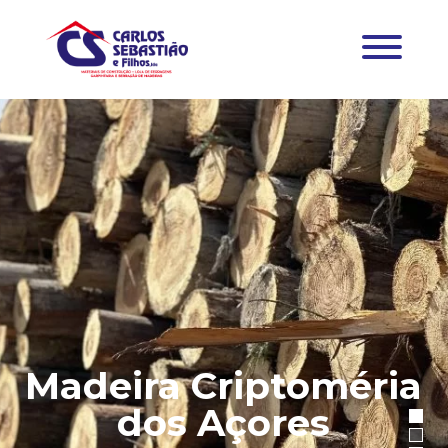
Madeira Criptoméria
dos Açores