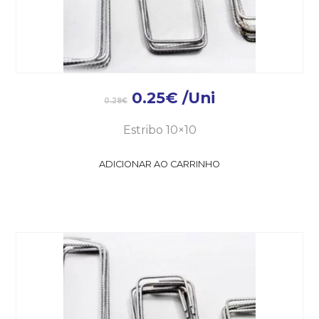
0.25
€
/Uni
0.28
€
Estribo 10×10
ADICIONAR AO CARRINHO