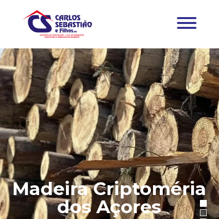
Madeira Criptoméria
dos Açores