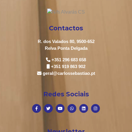
Contactos
R. dos Valados 80, 9500-652
Relva Ponta Delgada
+351 296 683 658
+351 919 863 902
geral@carlossebastiao.pt
Redes Sociais
Newsletter