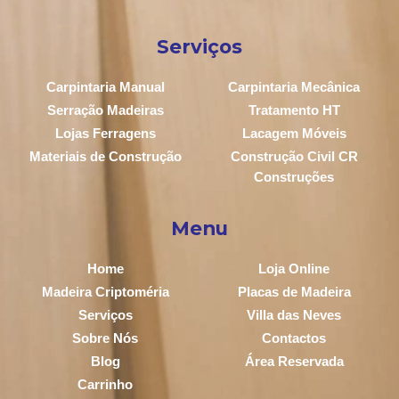
Serviços
Carpintaria Manual
Carpintaria Mecânica
Serração Madeiras
Tratamento HT
Lojas Ferragens
Lacagem Móveis
Materiais de Construção
Construção Civil CR
Construções
Menu
Home
Loja Online
Madeira Criptoméria
Placas de Madeira
Serviços
Villa das Neves
Sobre Nós
Contactos
Blog
Área Reservada
Carrinho