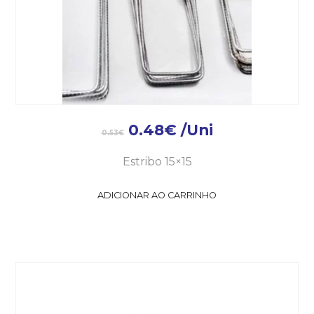
0.48
€
/Uni
0.53
€
Estribo 15×15
ADICIONAR AO CARRINHO