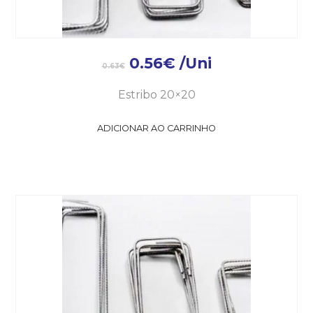
0.56
€
/Uni
0.63
€
Estribo 20×20
ADICIONAR AO CARRINHO