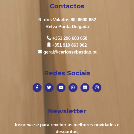
Contactos
R. dos Valados 80, 9500-652
Relva Ponta Delgada
+351 296 683 658
+351 919 863 902
geral@carlossebastiao.pt
Redes Sociais
Newsletter
Inscreva-se para receber as melhores novidades e
descontos.