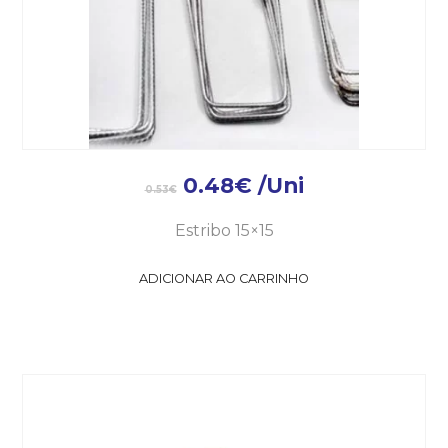
0.48
€
/Uni
0.53
€
Estribo 15×15
ADICIONAR AO CARRINHO