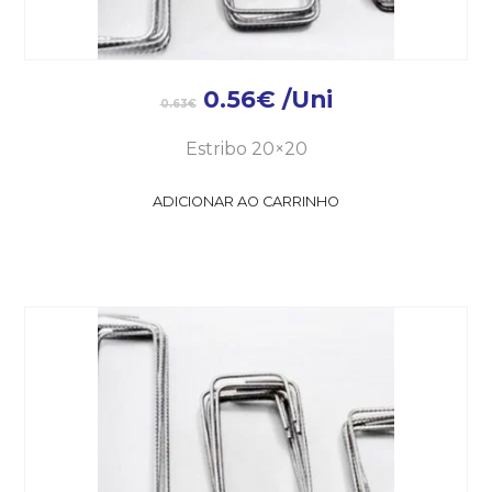
0.56
€
/Uni
0.63
€
Estribo 20×20
ADICIONAR AO CARRINHO