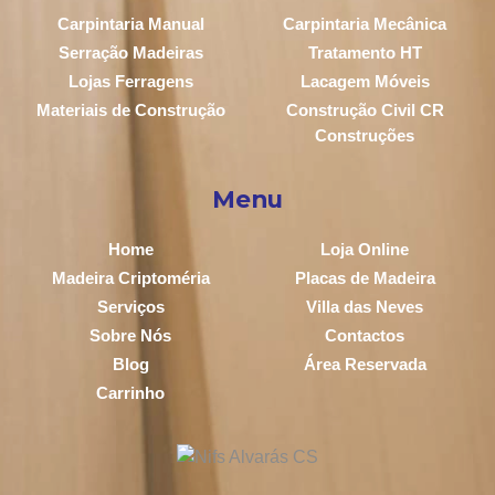
Carpintaria Manual
Carpintaria Mecânica
Serração Madeiras
Tratamento HT
Lojas Ferragens
Lacagem Móveis
Materiais de Construção
Construção Civil CR
Construções
Menu
Home
Loja Online
Madeira Criptoméria
Placas de Madeira
Serviços
Villa das Neves
Sobre Nós
Contactos
Blog
Área Reservada
Carrinho