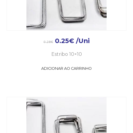
0.25
€
/Uni
0.28
€
Estribo 10×10
ADICIONAR AO CARRINHO