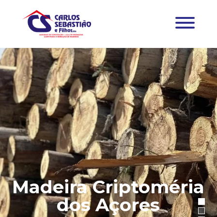
Madeira Criptoméria
dos Açores