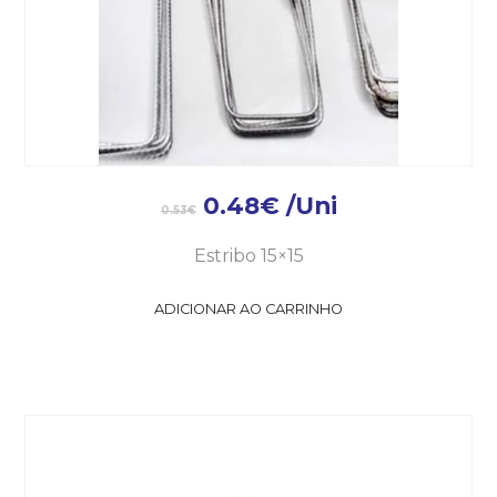
0.48
€
/Uni
0.53
€
Estribo 15×15
ADICIONAR AO CARRINHO