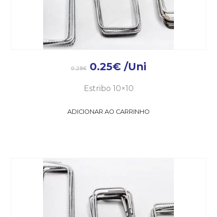
0.25
€
/Uni
0.28
€
Estribo 10×10
ADICIONAR AO CARRINHO