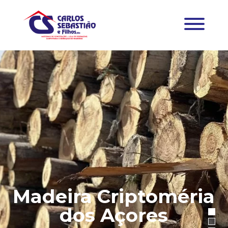
Madeira Criptoméria
dos Açores