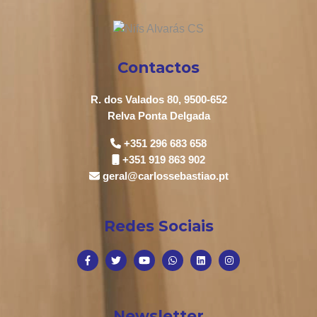
Contactos
R. dos Valados 80, 9500-652
Relva Ponta Delgada
+351 296 683 658
+351 919 863 902
geral@carlossebastiao.pt
Redes Sociais
Newsletter