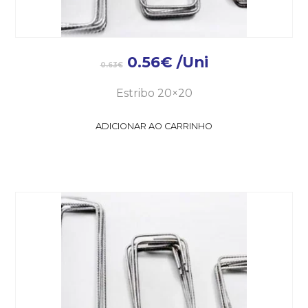
0.56
€
/Uni
0.63
€
Estribo 20×20
ADICIONAR AO CARRINHO