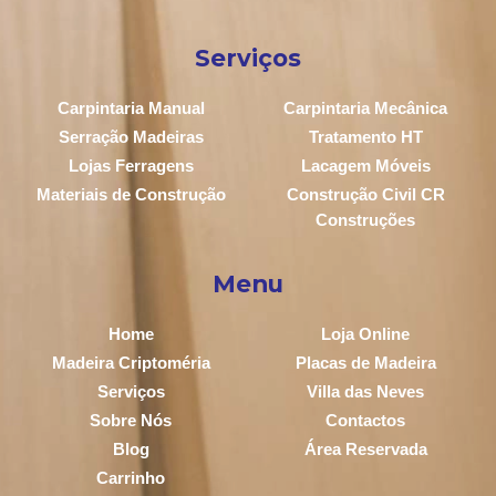
Serviços
Carpintaria Manual
Carpintaria Mecânica
Serração Madeiras
Tratamento HT
Lojas Ferragens
Lacagem Móveis
Materiais de Construção
Construção Civil CR
Construções
Menu
Home
Loja Online
Madeira Criptoméria
Placas de Madeira
Serviços
Villa das Neves
Sobre Nós
Contactos
Blog
Área Reservada
Carrinho