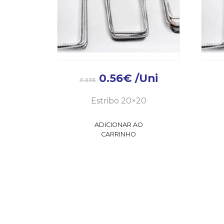
0.56
€
/Uni
0.63
€
Estribo 20×20
ADICIONAR AO
CARRINHO