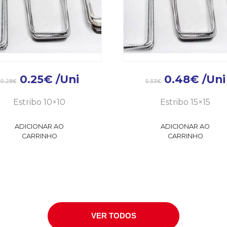
0.25
€
/Uni
0.48
€
/Uni
0.28
€
0.53
€
Estribo 10×10
Estribo 15×15
ADICIONAR AO
ADICIONAR AO
CARRINHO
CARRINHO
VER TODOS