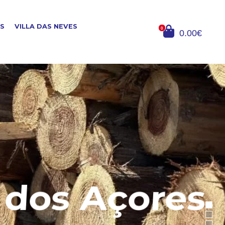
OS
VILLA DAS NEVES
0
0.00€
dos Açores