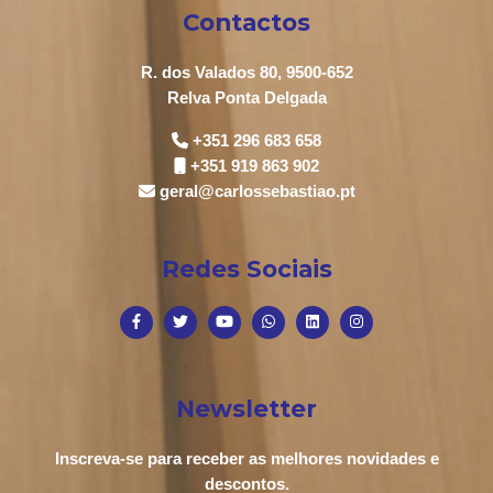
Contactos
R. dos Valados 80, 9500-652
Relva Ponta Delgada
+351 296 683 658
+351 919 863 902
geral@carlossebastiao.pt
Redes Sociais
Newsletter
Inscreva-se para receber as melhores novidades e
descontos.