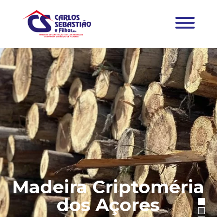
Madeira Criptoméria
dos Açores