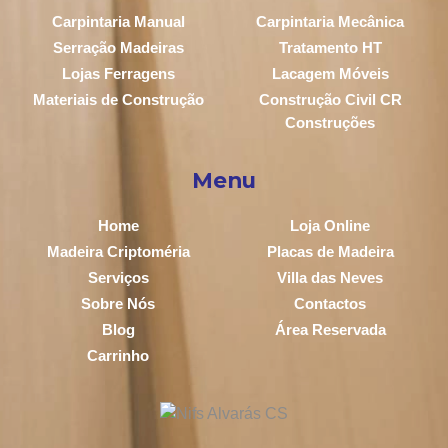
Carpintaria Manual
Carpintaria Mecânica
Serração Madeiras
Tratamento HT
Lojas Ferragens
Lacagem Móveis
Materiais de Construção
Construção Civil CR
Construções
Menu
Home
Loja Online
Madeira Criptoméria
Placas de Madeira
Serviços
Villa das Neves
Sobre Nós
Contactos
Blog
Área Reservada
Carrinho