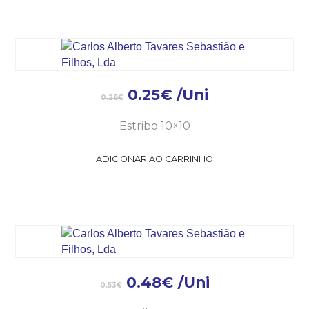
0.25
€
/Uni
0.28
€
Estribo 10×10
ADICIONAR AO CARRINHO
0.48
€
/Uni
0.53
€