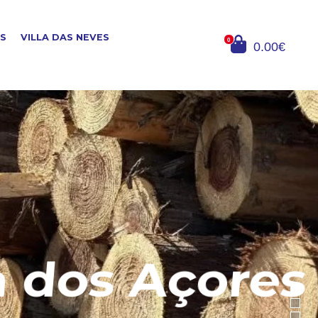
OS
VILLA DAS NEVES
0
0.00€
dos Açores