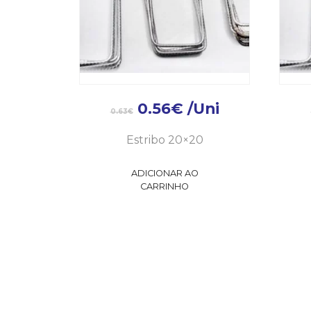
0.56
€
/Uni
0.63
€
Estribo 20×20
ADICIONAR AO
CARRINHO