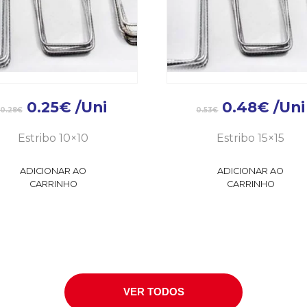
0.25
€
/Uni
0.48
€
/Uni
0.28
€
0.53
€
Estribo 10×10
Estribo 15×15
ADICIONAR AO
ADICIONAR AO
CARRINHO
CARRINHO
VER TODOS