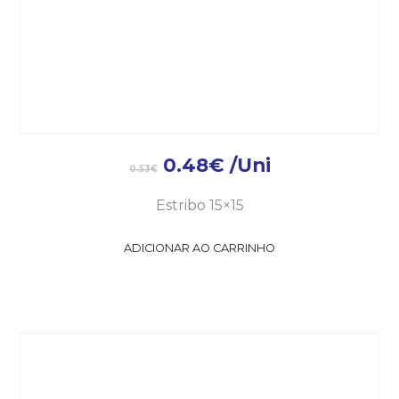
0.48
€
/Uni
0.53
€
Estribo 15×15
ADICIONAR AO CARRINHO