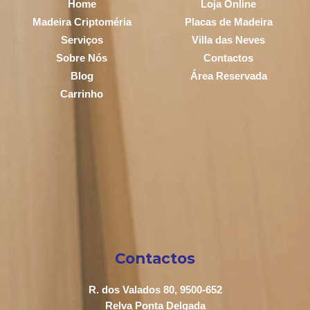
Home
Loja Online
Madeira Criptoméria
Placas de Madeira
Serviços
Villa das Neves
Sobre Nós
Contactos
Blog
Área Reservada
Carrinho
Contactos
R. dos Valados 80, 9500-652
Relva Ponta Delgada