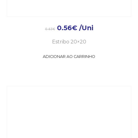
0.56
€
/Uni
0.63
€
Estribo 20×20
ADICIONAR AO CARRINHO