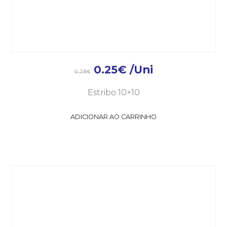
0.25
€
/Uni
0.28
€
Estribo 10×10
ADICIONAR AO CARRINHO