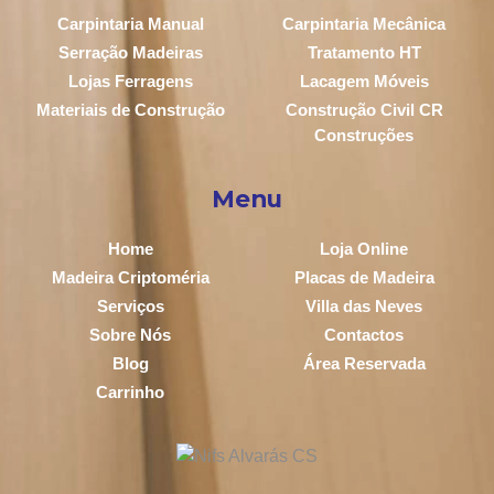
Carpintaria Manual
Carpintaria Mecânica
Serração Madeiras
Tratamento HT
Lojas Ferragens
Lacagem Móveis
Materiais de Construção
Construção Civil CR
Construções
Menu
Home
Loja Online
Madeira Criptoméria
Placas de Madeira
Serviços
Villa das Neves
Sobre Nós
Contactos
Blog
Área Reservada
Carrinho