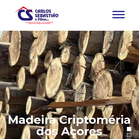
Madeira Criptoméria
dos Açores