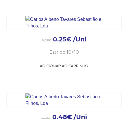
0.25
€
/Uni
0.28
€
Estribo 10×10
ADICIONAR AO CARRINHO
0.48
€
/Uni
0.53
€