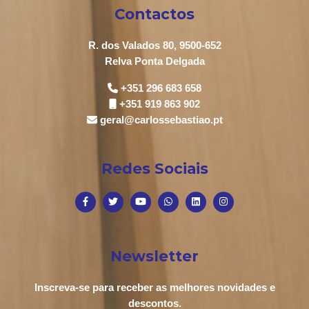
Contactos
R. dos Valados 80, 9500-652
Relva Ponta Delgada
+351 296 683 658
+351 919 863 902
geral@carlossebastiao.pt
Redes Sociais
Newsletter
Inscreva-se para receber as melhores novidades e
descontos.