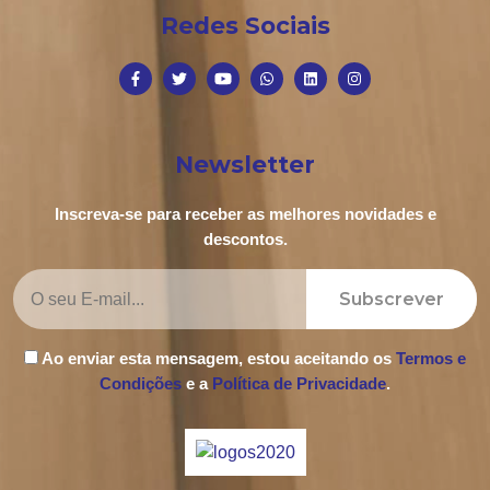
Redes Sociais
Newsletter
Inscreva-se para receber as melhores novidades e
descontos.
Subscrever
Ao enviar esta mensagem, estou aceitando os
Termos e
Condições
e a
Política de Privacidade
.