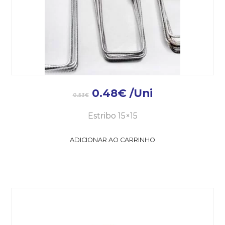
0.48
€
/Uni
0.53
€
Estribo 15×15
ADICIONAR AO CARRINHO