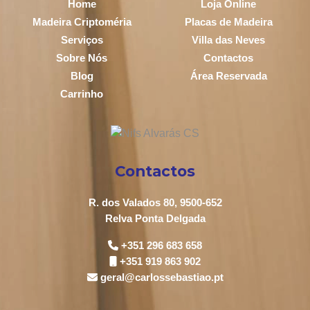
Home
Loja Online
Madeira Criptoméria
Placas de Madeira
Serviços
Villa das Neves
Sobre Nós
Contactos
Blog
Área Reservada
Carrinho
Contactos
R. dos Valados 80, 9500-652
Relva Ponta Delgada
+351 296 683 658
+351 919 863 902
geral@carlossebastiao.pt