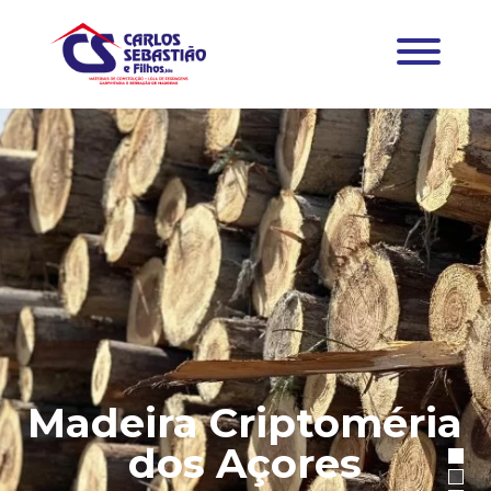
Madeira Criptoméria
dos Açores