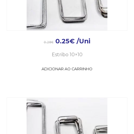
0.25
€
/Uni
0.28
€
Estribo 10×10
ADICIONAR AO CARRINHO