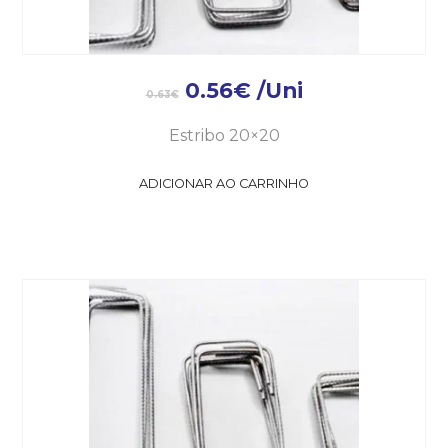
0.56
€
/Uni
0.63
€
Estribo 20×20
ADICIONAR AO CARRINHO