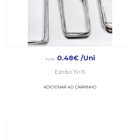
0.48
€
/Uni
0.53
€
Estribo 15×15
ADICIONAR AO CARRINHO