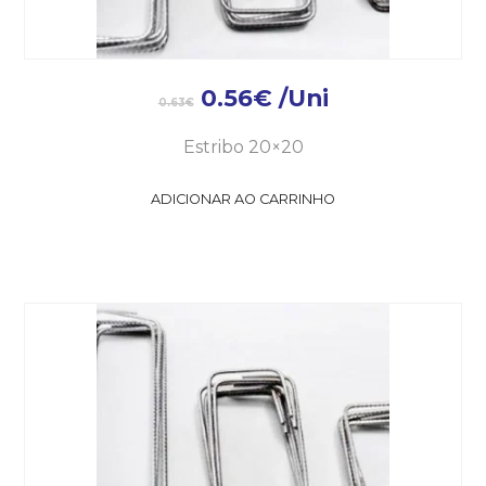
0.56
€
/Uni
0.63
€
Estribo 20×20
ADICIONAR AO CARRINHO