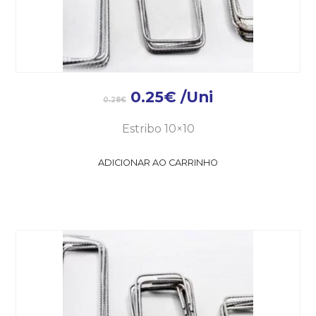
0.25
€
/Uni
0.28
€
Estribo 10×10
ADICIONAR AO CARRINHO