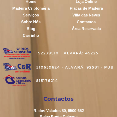
Home
Loja Online
Madeira Criptoméria
Placas de Madeira
Serviços
Villa das Neves
Sobre Nós
Contactos
Blog
Área Reservada
Carrinho
Contactos
R. dos Valados 80, 9500-652
Relva Ponta Delgada