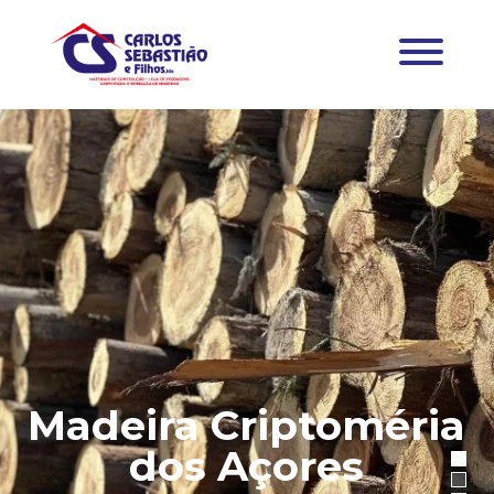
Madeira Criptoméria
dos Açores