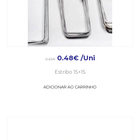
0.48
€
/Uni
0.53
€
Estribo 15×15
ADICIONAR AO CARRINHO