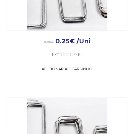
0.25
€
/Uni
0.28
€
Estribo 10×10
ADICIONAR AO CARRINHO