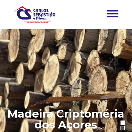
Madeira Criptoméria
dos Açores