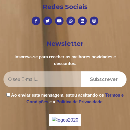
Redes Sociais
Newsletter
Inscreva-se para receber as melhores novidades e
descontos.
Subscrever
Ao enviar esta mensagem, estou aceitando os
Termos e
Condições
e a
Política de Privacidade
.