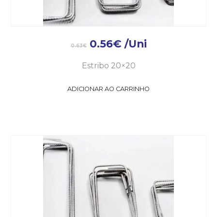
0.56
€
/Uni
0.63
€
Estribo 20×20
ADICIONAR AO CARRINHO