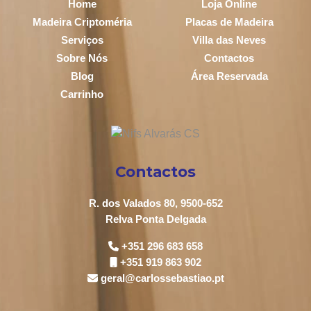
Home
Loja Online
Madeira Criptoméria
Placas de Madeira
Serviços
Villa das Neves
Sobre Nós
Contactos
Blog
Área Reservada
Carrinho
Contactos
R. dos Valados 80, 9500-652
Relva Ponta Delgada
+351 296 683 658
+351 919 863 902
geral@carlossebastiao.pt