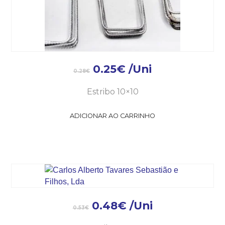
0.25
€
/Uni
0.28
€
Estribo 10×10
ADICIONAR AO CARRINHO
0.48
€
/Uni
0.53
€