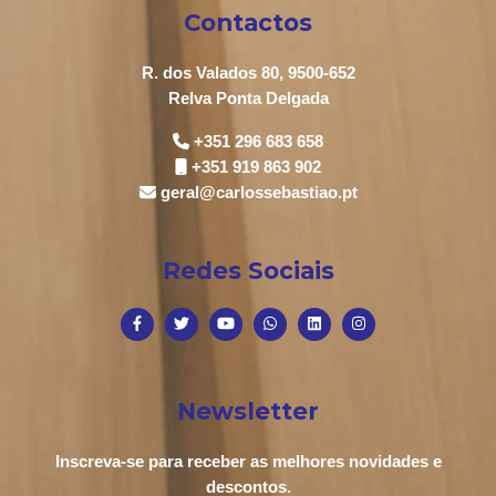
Contactos
R. dos Valados 80, 9500-652
Relva Ponta Delgada
+351 296 683 658
+351 919 863 902
geral@carlossebastiao.pt
Redes Sociais
Newsletter
Inscreva-se para receber as melhores novidades e
descontos.