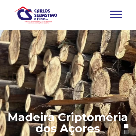
Madeira Criptoméria
dos Açores