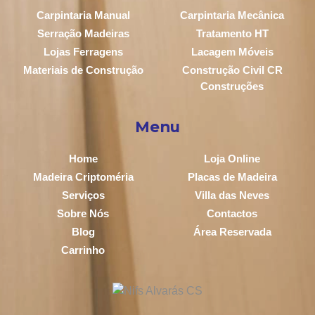
Carpintaria Manual
Carpintaria Mecânica
Serração Madeiras
Tratamento HT
Lojas Ferragens
Lacagem Móveis
Materiais de Construção
Construção Civil CR
Construções
Menu
Home
Loja Online
Madeira Criptoméria
Placas de Madeira
Serviços
Villa das Neves
Sobre Nós
Contactos
Blog
Área Reservada
Carrinho