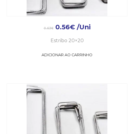
0.56
€
/Uni
0.63
€
Estribo 20×20
ADICIONAR AO CARRINHO