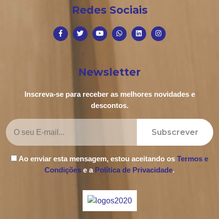
Redes Sociais
Newsletter
Inscreva-se para receber as melhores novidades e
descontos.
Subscrever
Ao enviar esta mensagem, estou aceitando os
Termos e
Condições
e a
Política de Privacidade
.