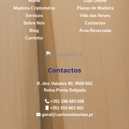
Home
Loja Online
Madeira Criptoméria
Placas de Madeira
Serviços
Villa das Neves
Sobre Nós
Contactos
Blog
Área Reservada
Carrinho
Contactos
R. dos Valados 80, 9500-652
Relva Ponta Delgada
+351 296 683 658
+351 919 863 902
geral@carlossebastiao.pt