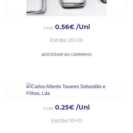
0.56
€
/Uni
0.63
€
Estribo 20×20
ADICIONAR AO CARRINHO
0.25
€
/Uni
0.28
€
Estribo 10×10