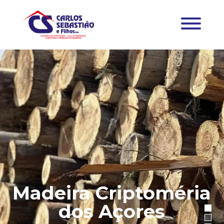
Madeira Criptoméria
dos Açores