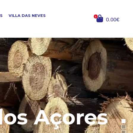
OS
VILLA DAS NEVES
0
0.00€
dos Açores