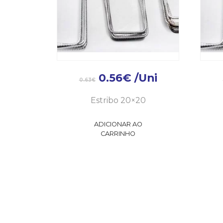
0.56
€
/Uni
0.63
€
Estribo 20×20
ADICIONAR AO
CARRINHO