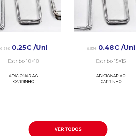
0.25
€
/Uni
0.48
€
/Uni
0.28
€
0.53
€
Estribo 10×10
Estribo 15×15
ADICIONAR AO
ADICIONAR AO
CARRINHO
CARRINHO
VER TODOS