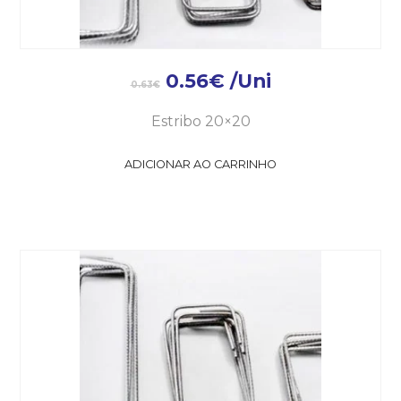
0.56
€
/Uni
0.63
€
Estribo 20×20
ADICIONAR AO CARRINHO