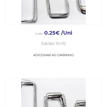
0.25
€
/Uni
0.28
€
Estribo 10×10
ADICIONAR AO CARRINHO