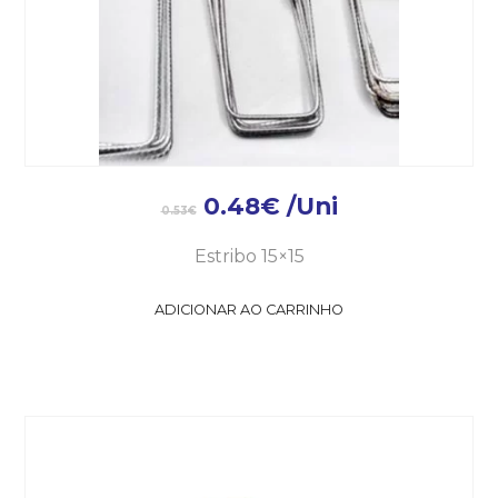
0.48
€
/Uni
0.53
€
Estribo 15×15
ADICIONAR AO CARRINHO