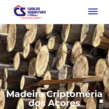
Madeira Criptoméria
dos Açores