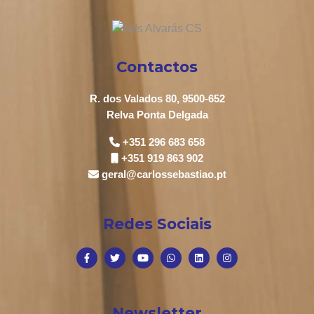
Contactos
R. dos Valados 80, 9500-652
Relva Ponta Delgada
+351 296 683 658
+351 919 863 902
geral@carlossebastiao.pt
Redes Sociais
Newsletter