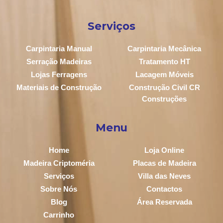
Serviços
Carpintaria Manual
Carpintaria Mecânica
Serração Madeiras
Tratamento HT
Lojas Ferragens
Lacagem Móveis
Materiais de Construção
Construção Civil CR
Construções
Menu
Home
Loja Online
Madeira Criptoméria
Placas de Madeira
Serviços
Villa das Neves
Sobre Nós
Contactos
Blog
Área Reservada
Carrinho