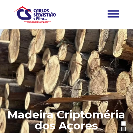
Madeira Criptoméria
dos Açores