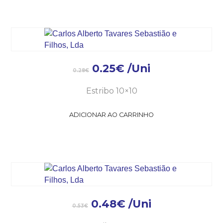
0.25
€
/Uni
0.28
€
Estribo 10×10
ADICIONAR AO CARRINHO
0.48
€
/Uni
0.53
€