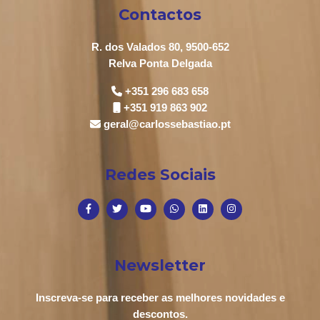
Contactos
R. dos Valados 80, 9500-652
Relva Ponta Delgada
+351 296 683 658
+351 919 863 902
geral@carlossebastiao.pt
Redes Sociais
Newsletter
Inscreva-se para receber as melhores novidades e
descontos.