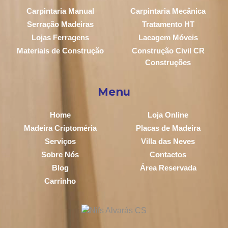
Carpintaria Manual
Carpintaria Mecânica
Serração Madeiras
Tratamento HT
Lojas Ferragens
Lacagem Móveis
Materiais de Construção
Construção Civil CR
Construções
Menu
Home
Loja Online
Madeira Criptoméria
Placas de Madeira
Serviços
Villa das Neves
Sobre Nós
Contactos
Blog
Área Reservada
Carrinho