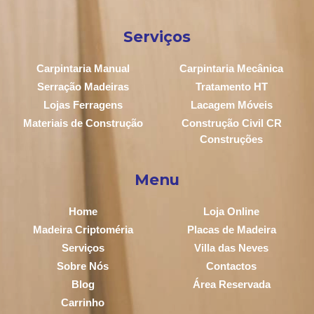
Serviços
Carpintaria Manual
Carpintaria Mecânica
Serração Madeiras
Tratamento HT
Lojas Ferragens
Lacagem Móveis
Materiais de Construção
Construção Civil CR
Construções
Menu
Home
Loja Online
Madeira Criptoméria
Placas de Madeira
Serviços
Villa das Neves
Sobre Nós
Contactos
Blog
Área Reservada
Carrinho