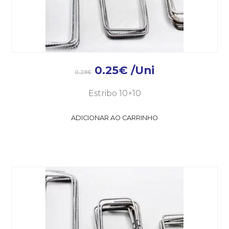
0.25
€
/Uni
0.28
€
Estribo 10×10
ADICIONAR AO CARRINHO