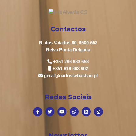
Contactos
R. dos Valados 80, 9500-652
Relva Ponta Delgada
+351 296 683 658
+351 919 863 902
geral@carlossebastiao.pt
Redes Sociais
Newsletter