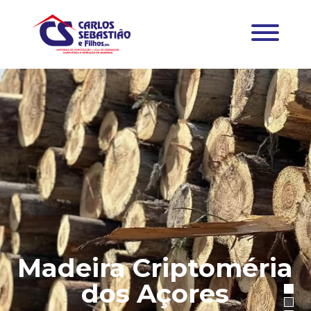
Madeira Criptoméria
dos Açores