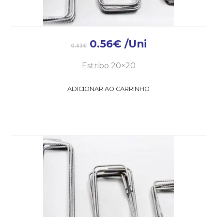
0.56
€
/Uni
0.63
€
Estribo 20×20
ADICIONAR AO CARRINHO