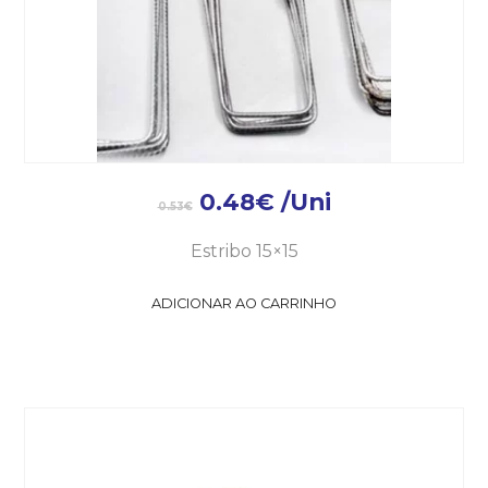
0.48
€
/Uni
0.53
€
Estribo 15×15
ADICIONAR AO CARRINHO