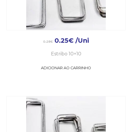
0.25
€
/Uni
0.28
€
Estribo 10×10
ADICIONAR AO CARRINHO