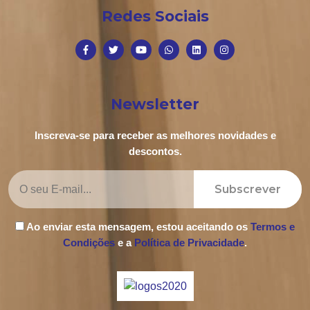
Redes Sociais
Newsletter
Inscreva-se para receber as melhores novidades e
descontos.
Subscrever
Ao enviar esta mensagem, estou aceitando os
Termos e
Condições
e a
Política de Privacidade
.