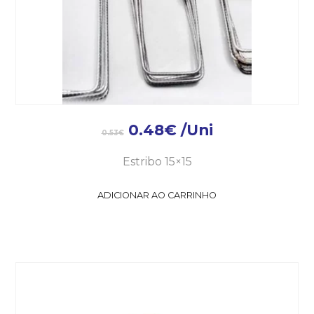
0.48
€
/Uni
0.53
€
Estribo 15×15
ADICIONAR AO CARRINHO