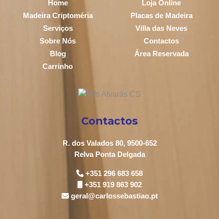
Home
Loja Online
Madeira Criptoméria
Placas de Madeira
Serviços
Villa das Neves
Sobre Nós
Contactos
Blog
Área Reservada
Carrinho
Contactos
R. dos Valados 80, 9500-652
Relva Ponta Delgada
+351 296 683 658
+351 919 863 902
geral@carlossebastiao.pt