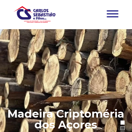
Madeira Criptoméria
dos Açores