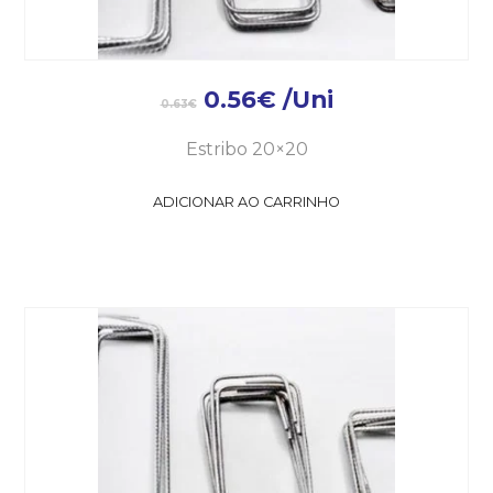
0.56
€
/Uni
0.63
€
Estribo 20×20
ADICIONAR AO CARRINHO