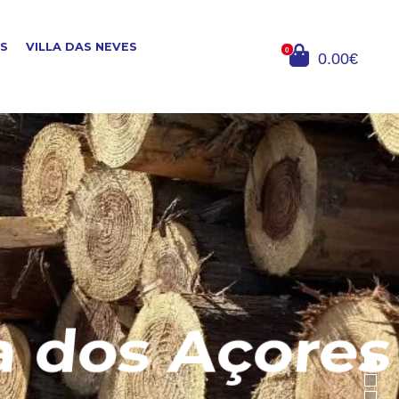
OS
VILLA DAS NEVES
0
0.00€
dos Açores