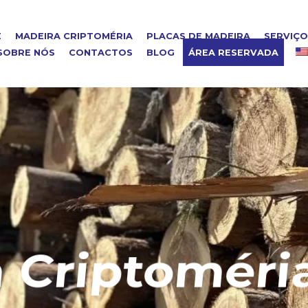
E
MADEIRA CRIPTOMÉRIA
PLACAS DE MADEIRA
SERVIÇ
SOBRE NÓS
CONTACTOS
BLOG
ÁREA RESERVADA
riptoméria 