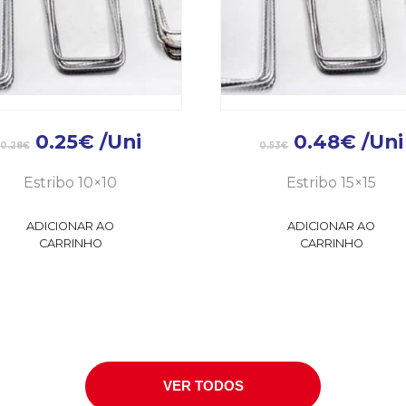
0.25
€
/Uni
0.48
€
/Uni
0.28
€
0.53
€
Estribo 10×10
Estribo 15×15
ADICIONAR AO
ADICIONAR AO
CARRINHO
CARRINHO
VER TODOS