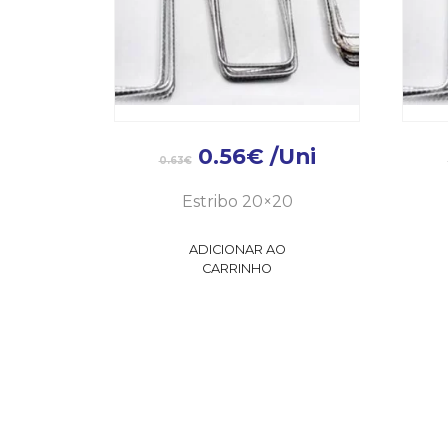
0.56
€
/Uni
0.63
€
Estribo 20×20
ADICIONAR AO
CARRINHO