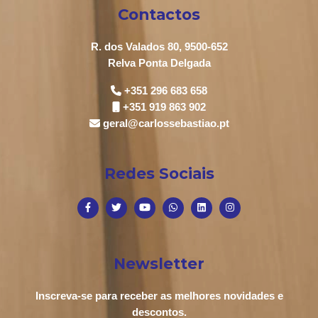
Contactos
R. dos Valados 80, 9500-652
Relva Ponta Delgada
+351 296 683 658
+351 919 863 902
geral@carlossebastiao.pt
Redes Sociais
Newsletter
Inscreva-se para receber as melhores novidades e
descontos.