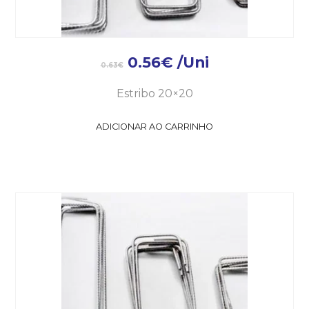
0.56
€
/Uni
0.63
€
Estribo 20×20
ADICIONAR AO CARRINHO