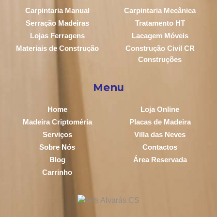
Carpintaria Manual
Carpintaria Mecânica
Serração Madeiras
Tratamento HT
Lojas Ferragens
Lacagem Móveis
Materiais de Construção
Construção Civil CR
Construções
Menu
Home
Loja Online
Madeira Criptoméria
Placas de Madeira
Serviços
Villa das Neves
Sobre Nós
Contactos
Blog
Área Reservada
Carrinho