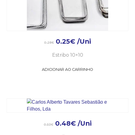
0.25
€
/Uni
0.28
€
Estribo 10×10
ADICIONAR AO CARRINHO
0.48
€
/Uni
0.53
€