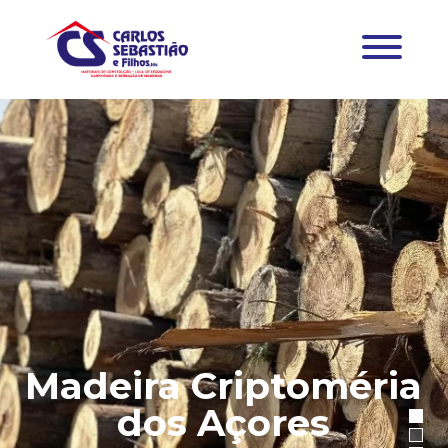
Madeira Criptoméria
dos Açores