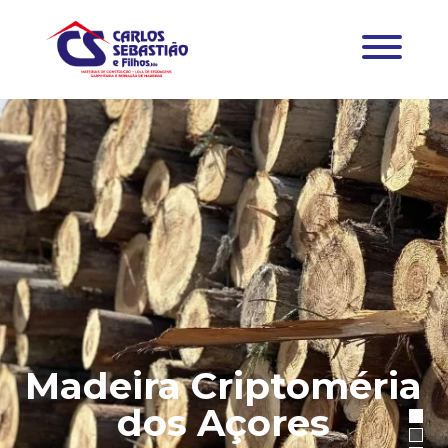
Madeira Criptoméria
dos Açores