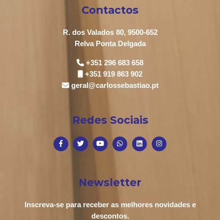
Contactos
R. dos Valados 80, 9500-652
Relva Ponta Delgada
+351 296 683 658
+351 919 863 902
geral@carlossebastiao.pt
Redes Sociais
Newsletter
Inscreva-se para receber as melhores novidades e
descontos.