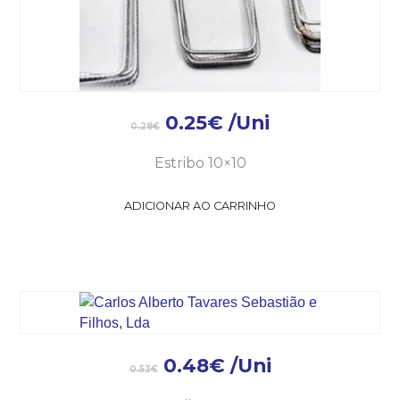
0.25
€
/Uni
0.28
€
Estribo 10×10
ADICIONAR AO CARRINHO
0.48
€
/Uni
0.53
€