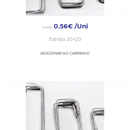
0.56
€
/Uni
0.63
€
Estribo 20×20
ADICIONAR AO CARRINHO