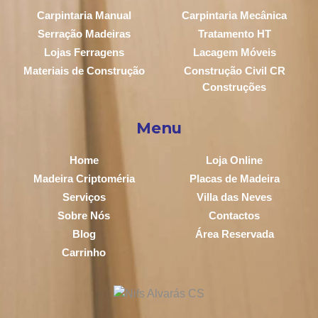
Carpintaria Manual
Carpintaria Mecânica
Serração Madeiras
Tratamento HT
Lojas Ferragens
Lacagem Móveis
Materiais de Construção
Construção Civil CR
Construções
Menu
Home
Loja Online
Madeira Criptoméria
Placas de Madeira
Serviços
Villa das Neves
Sobre Nós
Contactos
Blog
Área Reservada
Carrinho