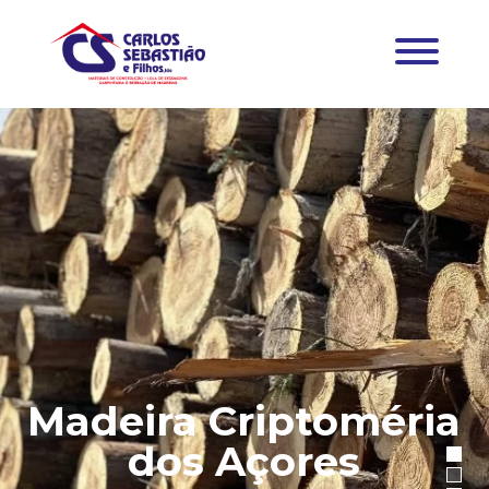
Madeira Criptoméria
dos Açores