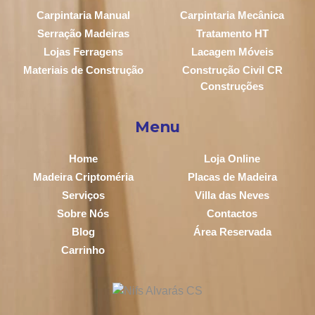
Carpintaria Manual
Carpintaria Mecânica
Serração Madeiras
Tratamento HT
Lojas Ferragens
Lacagem Móveis
Materiais de Construção
Construção Civil CR
Construções
Menu
Home
Loja Online
Madeira Criptoméria
Placas de Madeira
Serviços
Villa das Neves
Sobre Nós
Contactos
Blog
Área Reservada
Carrinho