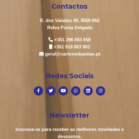
Contactos
R. dos Valados 80, 9500-652
Relva Ponta Delgada
+351 296 683 658
+351 919 863 902
geral@carlossebastiao.pt
Redes Sociais
Newsletter
Inscreva-se para receber as melhores novidades e
descontos.