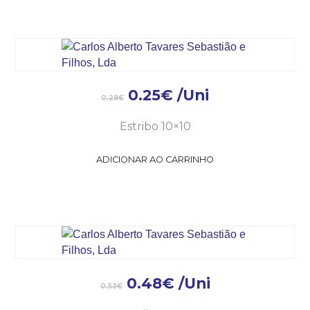
0.25
€
/Uni
0.28
€
Estribo 10×10
ADICIONAR AO CARRINHO
0.48
€
/Uni
0.53
€