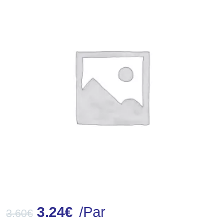
3.24
€
/Par
3.60
€