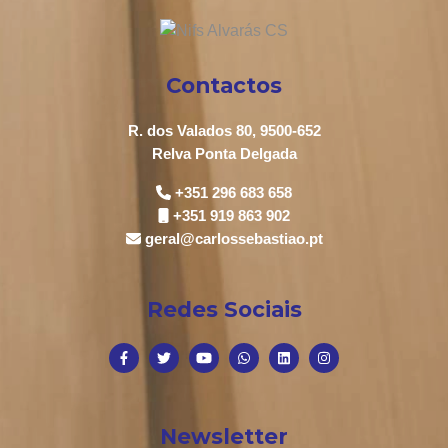
Contactos
R. dos Valados 80, 9500-652
Relva Ponta Delgada
+351 296 683 658
+351 919 863 902
geral@carlossebastiao.pt
Redes Sociais
Newsletter