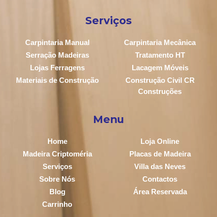
Serviços
Carpintaria Manual
Carpintaria Mecânica
Serração Madeiras
Tratamento HT
Lojas Ferragens
Lacagem Móveis
Materiais de Construção
Construção Civil CR
Construções
Menu
Home
Loja Online
Madeira Criptoméria
Placas de Madeira
Serviços
Villa das Neves
Sobre Nós
Contactos
Blog
Área Reservada
Carrinho