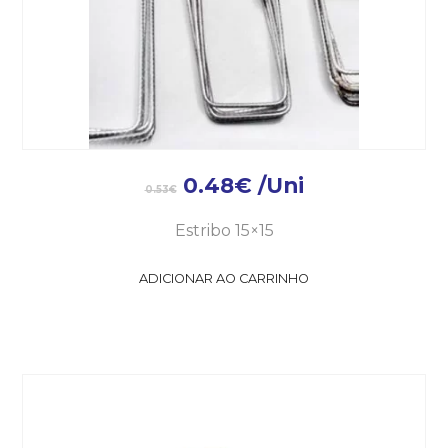
0.48
€
/Uni
0.53
€
Estribo 15×15
ADICIONAR AO CARRINHO