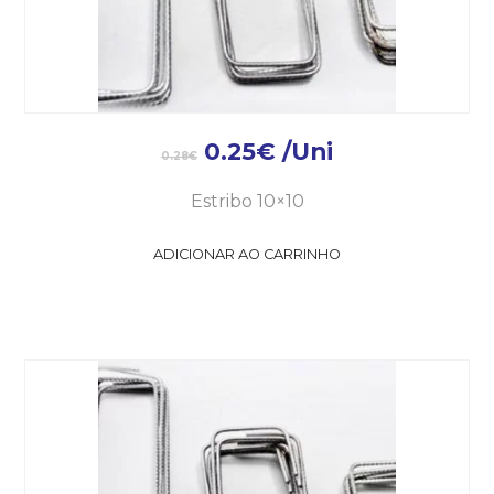
0.25
€
/Uni
0.28
€
Estribo 10×10
ADICIONAR AO CARRINHO