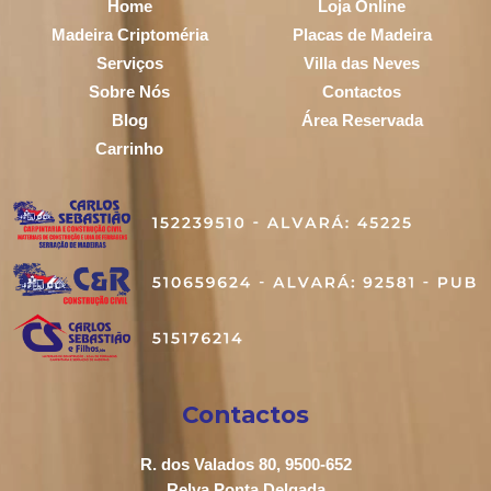
Home
Loja Online
Madeira Criptoméria
Placas de Madeira
Serviços
Villa das Neves
Sobre Nós
Contactos
Blog
Área Reservada
Carrinho
Contactos
R. dos Valados 80, 9500-652
Relva Ponta Delgada