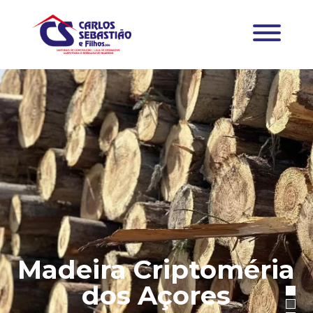
Madeira Criptoméria
dos Açores