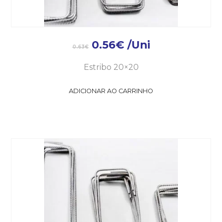
0.56
€
/Uni
0.63
€
Estribo 20×20
ADICIONAR AO CARRINHO