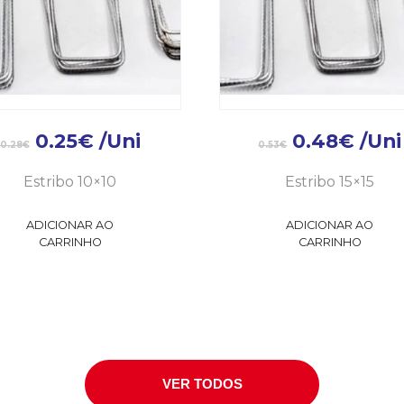
0.25
€
/Uni
0.48
€
/Uni
0.28
€
0.53
€
Estribo 10×10
Estribo 15×15
ADICIONAR AO
ADICIONAR AO
CARRINHO
CARRINHO
VER TODOS