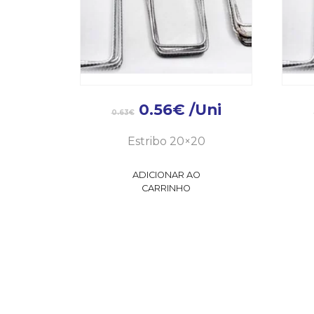
0.56
€
/Uni
0.63
€
Estribo 20×20
ADICIONAR AO
CARRINHO