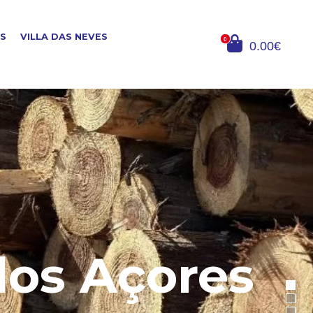
OS
VILLA DAS NEVES
0
0.00€
dos Açores