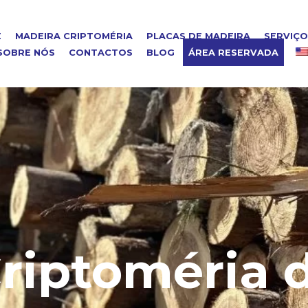
E
MADEIRA CRIPTOMÉRIA
PLACAS DE MADEIRA
SERVIÇ
SOBRE NÓS
CONTACTOS
BLOG
ÁREA RESERVADA
riptoméria 