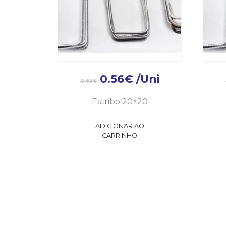
0.56
€
/Uni
0.63
€
Estribo 20×20
ADICIONAR AO
CARRINHO