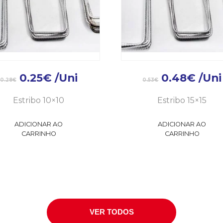
0.25
€
/Uni
0.48
€
/Uni
0.28
€
0.53
€
Estribo 10×10
Estribo 15×15
ADICIONAR AO
ADICIONAR AO
CARRINHO
CARRINHO
VER TODOS