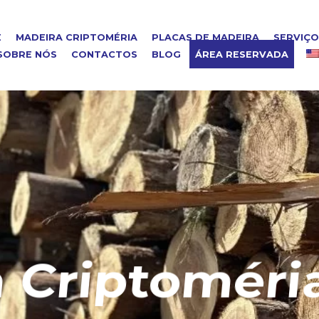
E
MADEIRA CRIPTOMÉRIA
PLACAS DE MADEIRA
SERVIÇ
SOBRE NÓS
CONTACTOS
BLOG
ÁREA RESERVADA
riptoméria 