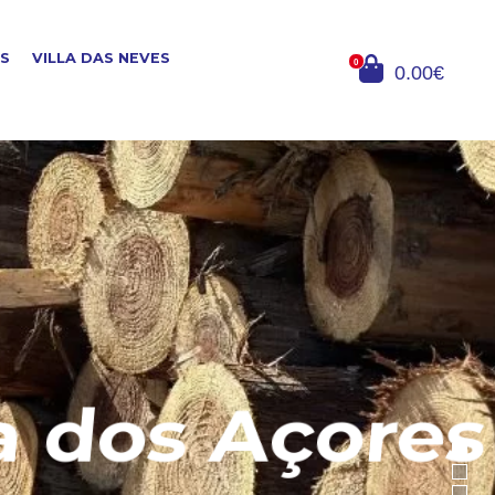
OS
VILLA DAS NEVES
0
0.00€
dos Açores