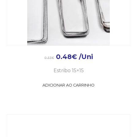
0.48
€
/Uni
0.53
€
Estribo 15×15
ADICIONAR AO CARRINHO