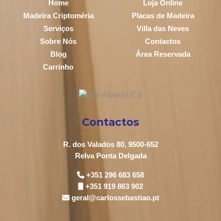
Home
Loja Online
Madeira Criptoméria
Placas de Madeira
Serviços
Villa das Neves
Sobre Nós
Contactos
Blog
Área Reservada
Carrinho
Contactos
R. dos Valados 80, 9500-652
Relva Ponta Delgada
+351 296 683 658
+351 919 863 902
geral@carlossebastiao.pt