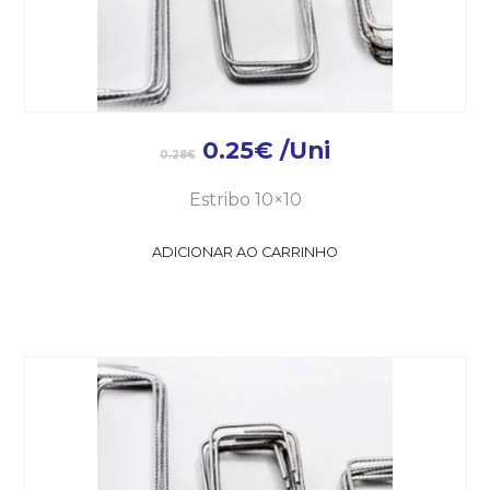
0.25
€
/Uni
0.28
€
Estribo 10×10
ADICIONAR AO CARRINHO