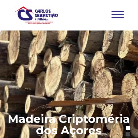
Madeira Criptoméria
dos Açores