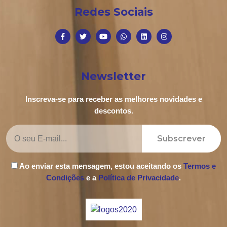
Redes Sociais
Newsletter
Inscreva-se para receber as melhores novidades e
descontos.
Subscrever
Ao enviar esta mensagem, estou aceitando os
Termos e
Condições
e a
Política de Privacidade
.