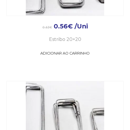
0.56
€
/Uni
0.63
€
Estribo 20×20
ADICIONAR AO CARRINHO